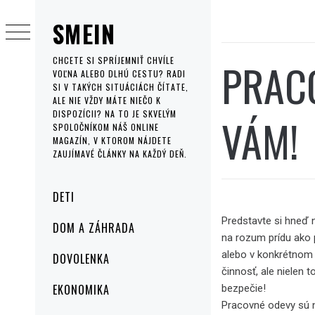
Skip
SMEIN
to
content
PRACO
CHCETE SI SPRÍJEMNIŤ CHVÍLE
VOĽNA ALEBO DLHÚ CESTU? RADI
SI V TAKÝCH SITUÁCIÁCH ČÍTATE,
ALE NIE VŽDY MÁTE NIEČO K
DISPOZÍCII? NA TO JE SKVELÝM
VÁM!
SPOLOČNÍKOM NÁŠ ONLINE
MAGAZÍN, V KTOROM NÁJDETE
ZAUJÍMAVÉ ČLÁNKY NA KAŽDÝ DEŇ.
Primary
DETI
Menu
Predstavte si hneď 
DOM A ZÁHRADA
na rozum prídu ako 
alebo v konkrétnom 
DOVOLENKA
činnosť, ale nielen 
EKONOMIKA
bezpečie!
Pracovné odevy
sú n