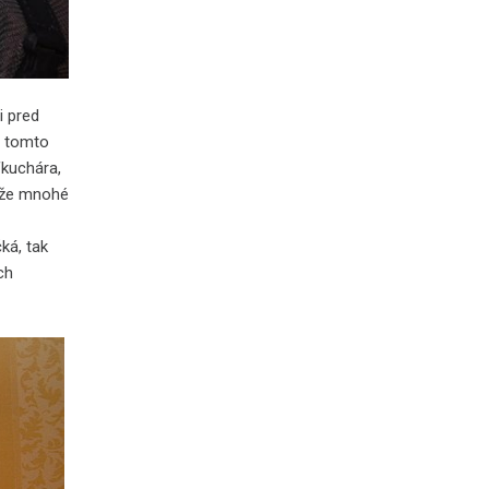
i pred
v tomto
fkuchára,
, že mnohé
ká, tak
ch