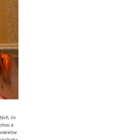
tých, čo
echou a
onkrétne