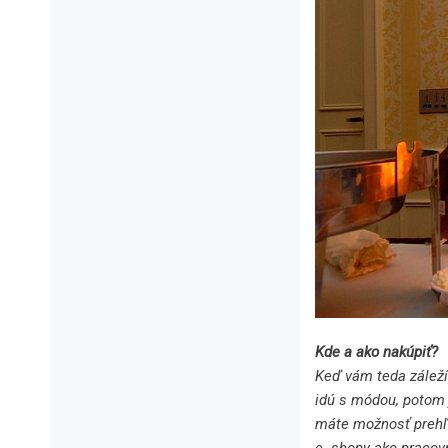
Kde a ako nakúpiť?
Keď vám teda záleží 
idú s módou, potom j
máte možnosť prehľa