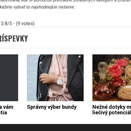
naochrana, kde si pomocou prehľadne zoradených kategórií a zrozu
ážete vybrať to najvhodnejšie riešenie.
2.8/5 - (9 votes)
RÍSPEVKY
sa vám
Správny výber bundy
Nežné dotyky m
tia
liečivý potenciá