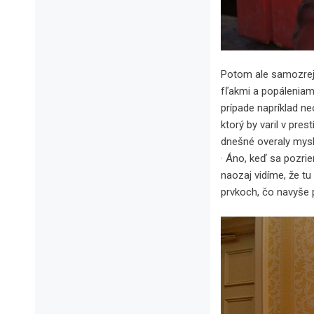
Potom ale samozrej
fľakmi a popáleniami
prípade napríklad ne
ktorý by varil v pre
dnešné overaly mysl
· Áno, keď sa pozrie
naozaj vidíme, že t
prvkoch, čo navyše 