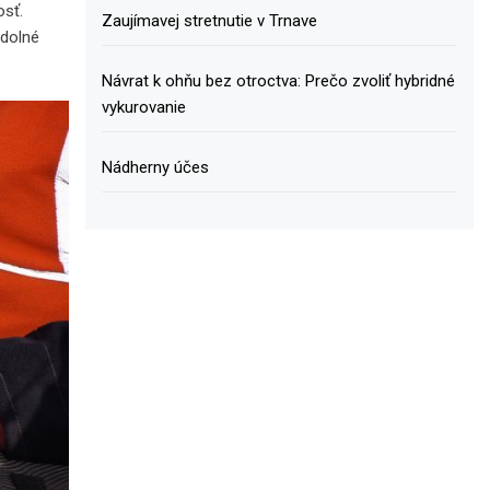
osť.
Zaujímavej stretnutie v Trnave
odolné
Návrat k ohňu bez otroctva: Prečo zvoliť hybridné
vykurovanie
Nádherny účes