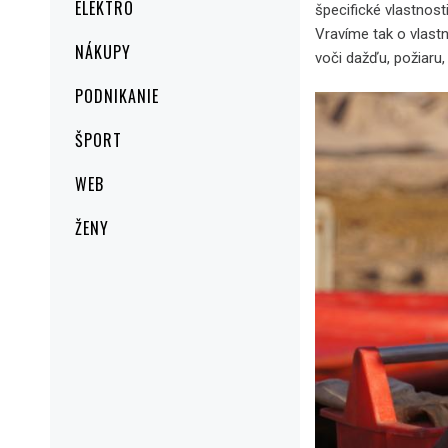
ELEKTRO
špecifické vlastnost
Vravíme tak o vlastn
NÁKUPY
voči dažďu, požiaru,
PODNIKANIE
ŠPORT
WEB
ŽENY