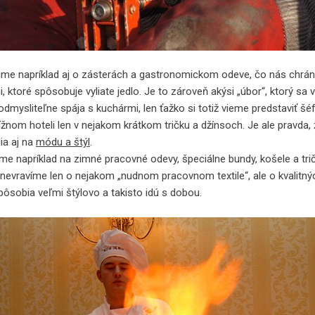
me napríklad aj o zásterách a gastronomickom odeve, čo nás chrán
, ktoré spôsobuje vyliate jedlo. Je to zároveň akýsi „úbor“, ktorý sa 
odmysliteľne spája s kuchármi, len ťažko si totiž vieme predstaviť šé
stížnom hoteli len v nejakom krátkom tričku a džínsoch. Je ale pravda
ia aj na
módu a štýl
.
me napríklad na zimné pracovné odevy, špeciálne bundy, košele a trič
u nevravíme len o nejakom „nudnom pracovnom textile“, ale o kvalitný
pôsobia veľmi štýlovo a takisto idú s dobou.