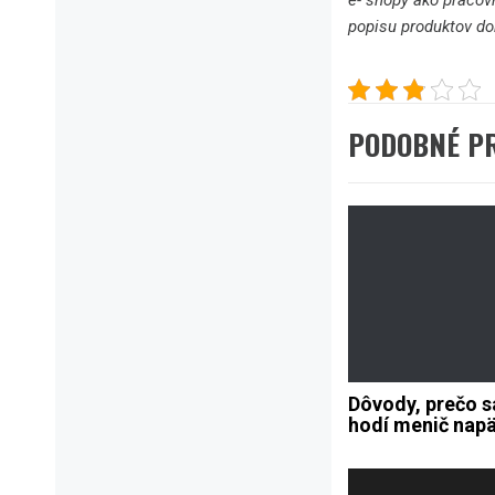
e- shopy ako pracov
popisu produktov dok
PODOBNÉ P
Dôvody, prečo 
hodí menič napä
Navigace