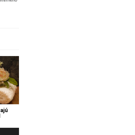
miteľného
ajú
l