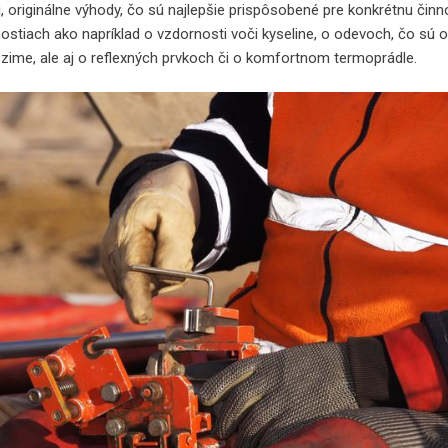
i, originálne výhody, čo sú najlepšie prispôsobené pre konkrétnu činn
ostiach ako napríklad o vzdornosti voči kyseline, o odevoch, čo sú 
 zime, ale aj o reflexných prvkoch či o komfortnom termoprádle.