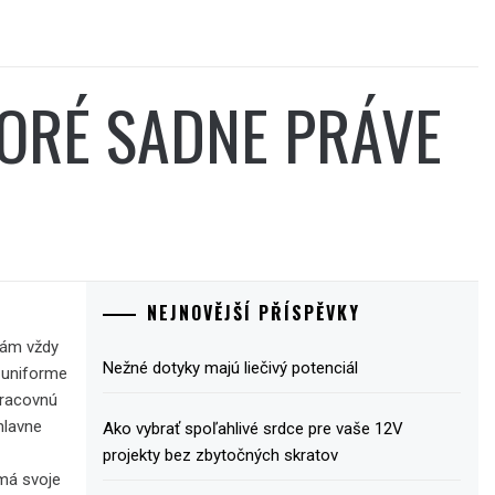
TORÉ SADNE PRÁVE
NEJNOVĚJŠÍ PŘÍSPĚVKY
nám vždy
Nežné dotyky majú liečivý potenciál
 uniforme
pracovnú
hlavne
Ako vybrať spoľahlivé srdce pre vaše 12V
projekty bez zbytočných skratov
má svoje