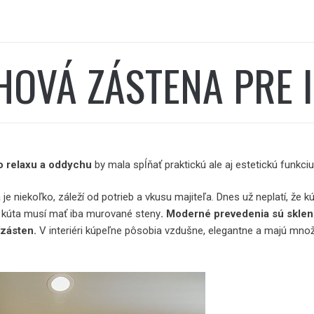
HOVÁ ZÁSTENA PRE 
o relaxu a oddychu
by mala spĺňať praktickú ale aj estetickú funkciu
 je niekoľko, záleží od potrieb a vkusu majiteľa. Dnes už neplatí, že k
 kúta musí mať iba murované steny
. Moderné prevedenia sú skle
 zásten.
V interiéri kúpeľne pôsobia vzdušne, elegantne a majú mno