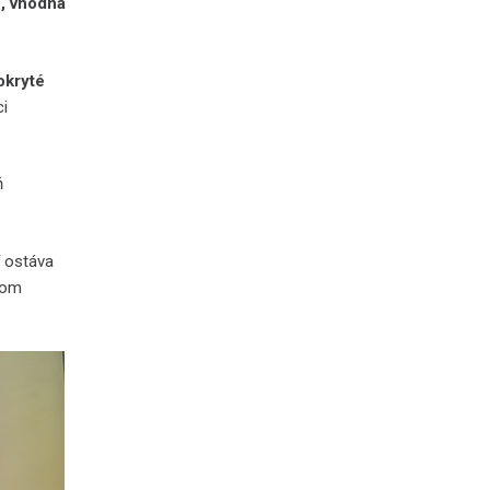
é, vhodná
okryté
i
ň
í ostáva
bom