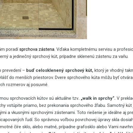
Vám poradí
sprchova zástena
. Vďaka kompletnému servisu a profesio
rný a jedinečný sprchový kút, prípadne sklenenú zástenu za vaňu.
o prevedení –
buď celosklenený sprchový kút,
ktorý je vhodný tak
vlášť do menších priestorov. Dvere sprchového kúta môžu byť otvára
ých rozmerov aj posuvné.
mou sprchovacích kútov sú aktuálne tzv
. „walk in sprchy“.
V prekla
hy vstúpite priamo, bez prekonania sprchového žľabu. Samotný kút 
ými a vkusnými sprchovými zástenami. Toto riešenie je ideálne aj pr
dicapovaných ľudí. So správnou voľbou povrchovej úpravy skla dosia
amotné číre sklo, alebo matné, prípadne grafosklo alebo Vami navrhn