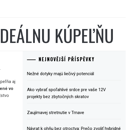
IDEÁLNU KÚPEĽŇU
NEJNOVĚJŠÍ PŘÍSPĚVKY
.
Nežné dotyky majú liečivý potenciál
úpeľňa aj
nené vo
Ako vybrať spoľahlivé srdce pre vaše 12V
žstvo
projekty bez zbytočných skratov
Zaujímavej stretnutie v Trnave
Návrat k ohňu bez otroctva: Prečo zvoliť hybridné