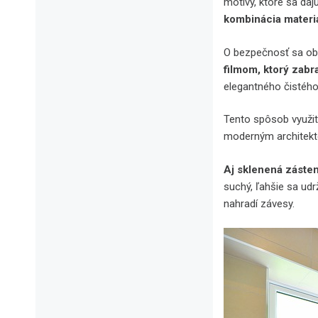
motívy, ktoré sa daj
kombinácia materiá
O bezpečnosť sa ob
filmom, ktorý zabr
elegantného čistého
Tento spôsob využiti
moderným architekt
Aj sklenená záste
suchý, ľahšie sa ud
nahradí závesy.