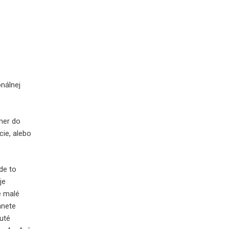
nálnej
mer do
cie, alebo
de to
je
e malé
hnete
uté