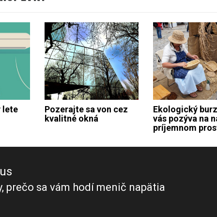
 lete
Pozerajte sa von cez
Ekologický bur
kvalitné okná
vás pozýva na n
príjemnom pros
ous
, prečo sa vám hodí menič napätia
ous