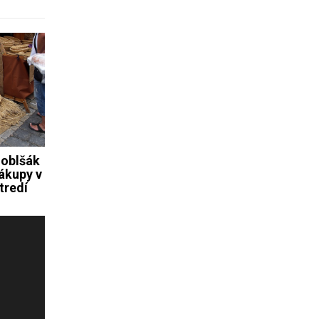
zoblšák
ákupy v
tredí