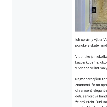
Ich správny výber 
ponuke získate mode
V ponuke je niekoľk
každej kúpeľne, obz
v prípade veľmi mal
Najmodernejšou for
znamená, že so sprc
ohraničený elegantn
deti, seniorova han
želaný efekt. Buď s