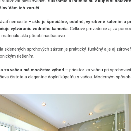
ú realizovať pieskovaním.
Súkromie a intimita sú v kúpeľni dôležit
lov Vám ich zaručí.
ávať nemusíte –
sklo je špeciálne, odolné, vyrobené kalením a p
aňuje vytváraniu vodného kameňa.
Celkové prevedenie aj za pomoc
 materiálu skla pôsobí nadčasovo.
a sklenených sprchových zásten je praktický, funkčný a je aj zárove
onickým riešením.
na za vaňou má množstvo výhod –
priestor za vaňou pri sprchovan
ržiava čistota a elegantne doplní kúpeľňu s vaňou. Moderným spôso