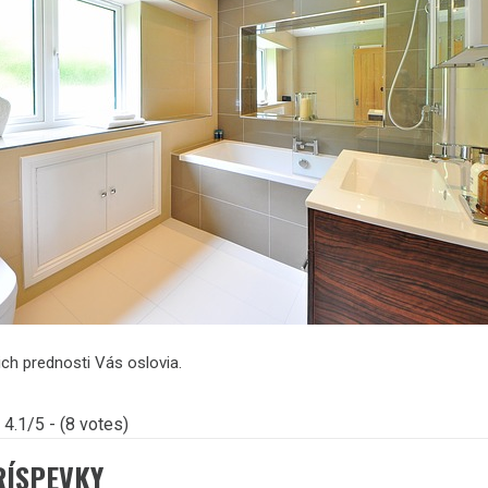
ich prednosti Vás oslovia.
4.1/5 - (8 votes)
RÍSPEVKY