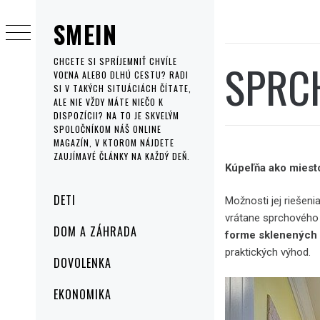
Skip
SMEIN
to
content
SPRC
CHCETE SI SPRÍJEMNIŤ CHVÍLE
VOĽNA ALEBO DLHÚ CESTU? RADI
SI V TAKÝCH SITUÁCIÁCH ČÍTATE,
ALE NIE VŽDY MÁTE NIEČO K
DISPOZÍCII? NA TO JE SKVELÝM
SPOLOČNÍKOM NÁŠ ONLINE
MAGAZÍN, V KTOROM NÁJDETE
ZAUJÍMAVÉ ČLÁNKY NA KAŽDÝ DEŇ.
Kúpeľňa ako miest
Primary
DETI
Možnosti jej riešenia
Menu
vrátane sprchového
DOM A ZÁHRADA
forme sklenených
praktických výhod.
DOVOLENKA
EKONOMIKA